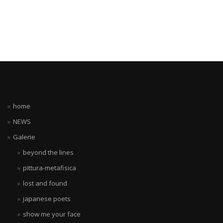
home
NEWS
Galerie
beyond the lines
pittura-metafisica
lost and found
japanese poets
show me your face