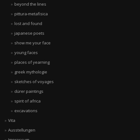
beyond the lines
pittura-metafisica
lost and found
japanese poets
show me your face
young faces
places of yearning
greek mythologie
sketches of voyages
dürer paintings
spirit of africa
excavations
Vita
Ausstellungen
Impressum