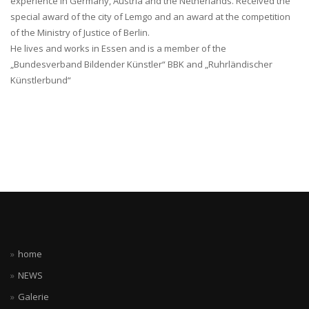
experience in Germany, Austria and the Netherlands. Received the
special award of the city of Lemgo and an award at the competition
of the Ministry of Justice of Berlin.
He lives and works in Essen and is a member of the
„Bundesverband Bildender Künstler“ BBK and „Ruhrländischer
Künstlerbund“
home
NEWS
Galerie