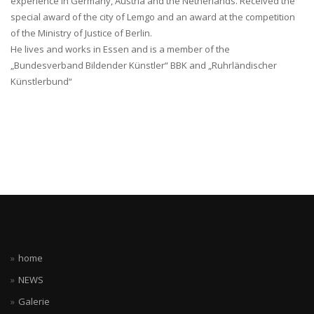
experience in Germany, Austria and the Netherlands. Received the
special award of the city of Lemgo and an award at the competition
of the Ministry of Justice of Berlin.
He lives and works in Essen and is a member of the
„Bundesverband Bildender Künstler“ BBK and „Ruhrländischer
Künstlerbund“
home
NEWS
Galerie