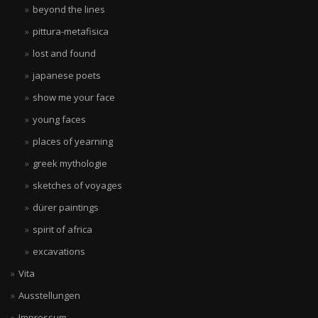
beyond the lines
pittura-metafisica
lost and found
japanese poets
show me your face
young faces
places of yearning
greek mythologie
sketches of voyages
dürer paintings
spirit of africa
excavations
Vita
Ausstellungen
Impressum