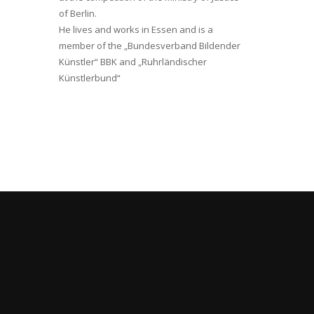
of Berlin.
He lives and works in Essen and is a
member of the „Bundesverband Bildender
Künstler“ BBK and „Ruhrländischer
Künstlerbund“