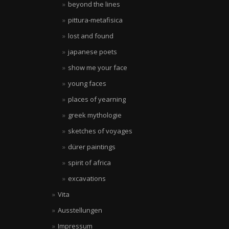
beyond the lines
pittura-metafisica
lost and found
japanese poets
show me your face
young faces
places of yearning
greek mythologie
sketches of voyages
dürer paintings
spirit of africa
excavations
Vita
Ausstellungen
Impressum