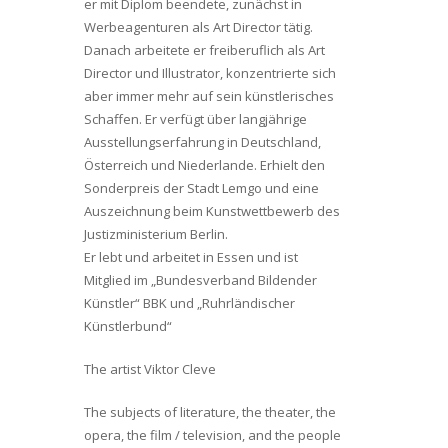
er mit Diplom beendete, zunächst in
Werbeagenturen als Art Director tätig.
Danach arbeitete er freiberuflich als Art
Director und Illustrator, konzentrierte sich
aber immer mehr auf sein künstlerisches
Schaffen. Er verfügt über langjährige
Ausstellungserfahrung in Deutschland,
Österreich und Niederlande. Erhielt den
Sonderpreis der Stadt Lemgo und eine
Auszeichnung beim Kunstwettbewerb des
Justizministerium Berlin.
Er lebt und arbeitet in Essen und ist
Mitglied im „Bundesverband Bildender
Künstler“ BBK und „Ruhrländischer
Künstlerbund“
The artist Viktor Cleve
The subjects of literature, the theater, the
opera, the film / television, and the people