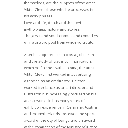
themselves, are the subjects of the artist
Viktor Cleve, those who he processes in
his work phases.
Love and life, death and the devil,
mythologies, history and stories.
The great and small dramas and comedies
of life are the pool from which he create.
After his apperenticeship as a goldsmith
and the study of visual communication,
which he finished with diploma, the artist
Viktor Cleve first worked in advertising
agencies as an art director. He then
worked freelance as an art director and
illustrator, but increasingly focused on his
artistic work. He has many years of
exhibition experience in Germany, Austria
and the Netherlands. Received the special
award of the city of Lemgo and an award
at the competition of the Ministry of Justice